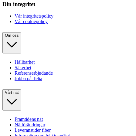
Din integritet
Vår integritetspolicy
Vår cookiepolicy
Om oss
Hållbarhet
Säkerhet
Referenserbjudande
Jobba på Telia
Vårt nät
Framtidens nät
Nätförändringar
Leveranstider fiber
Information om fel i telenätet