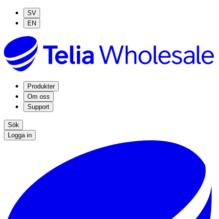
SV
EN
Produkter
Om oss
Support
Sök
Logga in