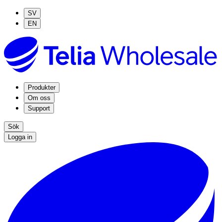
SV
EN
Produkter
Om oss
Support
Sök
Logga in