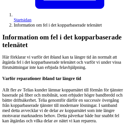
Startsidan
Information om fel i det kopparbaserade telenätet
Information om fel i det kopparbaserade
telenätet
Här förklarar vi varför det ibland kan ta längre tid än normalt att
åtgärda fel i det kopparbaserade telenätet och varför vi under vissa
förutsättningar inte kan erbjuda felavhjälpning.
Varför reparationer ibland tar längre tid
Allt fler av Telias kunder lämnar kopparnätet till förmån för tjänster
baserade på fiber och mobilnät, som erbjuder högre bandbredd och
bättre driftsäkerhet. Telia genomför därför en successiv övergång
från kopparbaserade tjänster till modernare lösningar. I samband
med detta avvecklar vi de delar av kopparnätet som inte längre
motsvarar marknadens behov. Detta påverkar både hur snabbt fel
kan åtgärdas och vilka delar av nätet vi kan reparera.