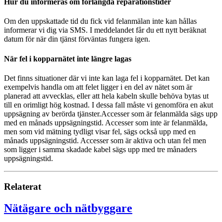
Hur du informeras om förlängda reparationstider
Om den uppskattade tid du fick vid felanmälan inte kan hållas
informerar vi dig via SMS. I meddelandet får du ett nytt beräknat
datum för när din tjänst förväntas fungera igen.
När fel i kopparnätet inte längre lagas
Det finns situationer där vi inte kan laga fel i kopparnätet. Det kan
exempelvis handla om att felet ligger i en del av nätet som är
planerad att avvecklas, eller att hela kabeln skulle behöva bytas ut
till en orimligt hög kostnad. I dessa fall måste vi genomföra en akut
uppsägning av berörda tjänster.Accesser som är felanmälda sägs upp
med en månads uppsägningstid. Accesser som inte är felanmälda,
men som vid mätning tydligt visar fel, sägs också upp med en
månads uppsägningstid. Accesser som är aktiva och utan fel men
som ligger i samma skadade kabel sägs upp med tre månaders
uppsägningstid.
Relaterat
Nätägare och nätbyggare