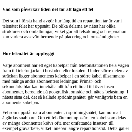
Vad som påverkar tiden det tar att laga ett fel
Det som i första hand avgör hur lång tid en reparation tar är var i
telenätet felet har uppstått. De olika delarna av nätet har olika
strukturer och omfattningar, vilket gör att felsökning och reparation
kan variera avsevärt beroende på placering och omständigheter.
Hur telenätet är uppbyggt
Varje abonnent har ett eget kabelpar från telefonstationen hela vägen
fram till telefonjacket i bostaden eller lokalen. Under större delen av
sträckan ligger abonnentens kabelpar i en större kabel tillsammans
med många andra abonnenters ledningar. Primär- och
sekundärkablar kan innehålla allt från ett tiotal till över tusen
abonnenter, beroende på geografiskt område och nätets belastning. I
nätets sista del, det så kallade spridningsnätet, går vanligtvis bara en
abonnents kabelpar.
Fel som uppstår nära abonnenten, i spridningsnätet, kan normalt
åtgärdas snabbare. Om ett fel däremot uppstår i en kabel som delas
av många abonnenter krävs ofta mer omfattande insatser, till
exempel grävarbete, vilket innebär längre reparationstid. Detta gäller