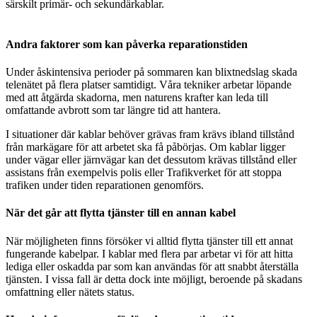
särskilt primär- och sekundärkablar.
Andra faktorer som kan påverka reparationstiden
Under åskintensiva perioder på sommaren kan blixtnedslag skada
telenätet på flera platser samtidigt. Våra tekniker arbetar löpande
med att åtgärda skadorna, men naturens krafter kan leda till
omfattande avbrott som tar längre tid att hantera.
I situationer där kablar behöver grävas fram krävs ibland tillstånd
från markägare för att arbetet ska få påbörjas. Om kablar ligger
under vägar eller järnvägar kan det dessutom krävas tillstånd eller
assistans från exempelvis polis eller Trafikverket för att stoppa
trafiken under tiden reparationen genomförs.
När det går att flytta tjänster till en annan kabel
När möjligheten finns försöker vi alltid flytta tjänster till ett annat
fungerande kabelpar. I kablar med flera par arbetar vi för att hitta
lediga eller oskadda par som kan användas för att snabbt återställa
tjänsten. I vissa fall är detta dock inte möjligt, beroende på skadans
omfattning eller nätets status.