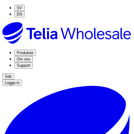
SV
EN
Produkter
Om oss
Support
Sök
Logga in