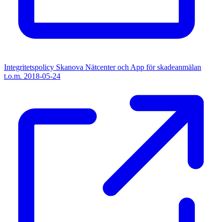
Integritetspolicy Skanova Nätcenter och App för skadeanmälan
t.o.m. 2018-05-24