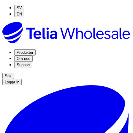
SV
EN
Produkter
Om oss
Support
Sök
Logga in