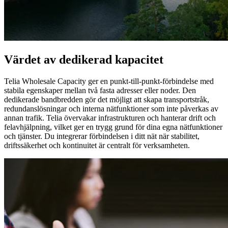
Värdet av dedikerad kapacitet
Telia Wholesale Capacity
ger en punkt‑till‑punkt‑förbindelse med
stabila egenskaper mellan två fasta adresser eller noder. Den
dedikerade bandbredden gör det möjligt att skapa transportstråk,
redundanslösningar och interna nätfunktioner som inte påverkas av
annan trafik. Telia övervakar infrastrukturen och hanterar drift och
felavhjälpning, vilket ger en trygg grund för dina egna nätfunktioner
och tjänster. Du integrerar förbindelsen i ditt nät när stabilitet,
driftssäkerhet och kontinuitet är centralt för verksamheten.