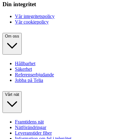
Din integritet
Vår integritetspolicy
Vår cookiepolicy
Om oss
Hållbarhet
Säkerhet
Referenserbjudande
Jobba på Telia
Vårt nät
Framtidens nät
Nätförändringar
Leveranstider fiber
Information om fel i telenätet