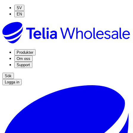
SV
EN
Produkter
Om oss
Support
Sök
Logga in