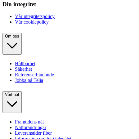
Din integritet
Vår integritetspolicy
Vår cookiepolicy
Om oss
Hållbarhet
Säkerhet
Referenserbjudande
Jobba på Telia
Vårt nät
Framtidens nät
Nätförändringar
Leveranstider fiber
Information om fel i telenätet