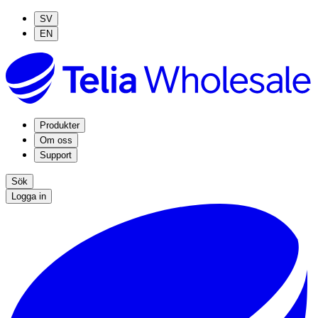
SV
EN
Produkter
Om oss
Support
Sök
Logga in