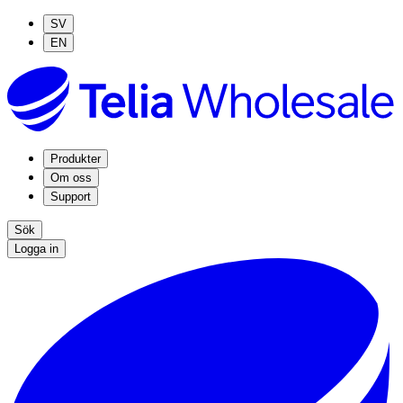
SV
EN
Produkter
Om oss
Support
Sök
Logga in