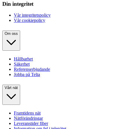
Din integritet
Vår integritetspolicy
Vår cookiepolicy
Om oss
Hållbarhet
Säkerhet
Referenserbjudande
Jobba på Telia
Vårt nät
Framtidens nät
Nätförändringar
Leveranstider fiber
Information om fel i telenätet