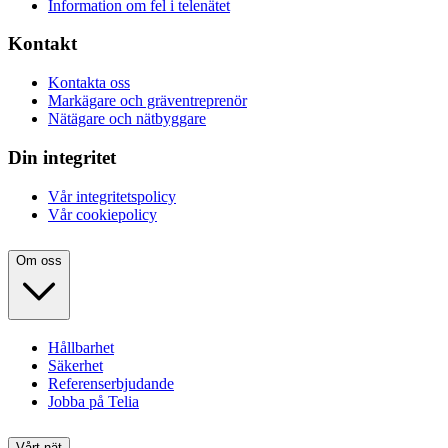
Information om fel i telenätet
Kontakt
Kontakta oss
Markägare och gräventreprenör
Nätägare och nätbyggare
Din integritet
Vår integritetspolicy
Vår cookiepolicy
Om oss
Hållbarhet
Säkerhet
Referenserbjudande
Jobba på Telia
Vårt nät