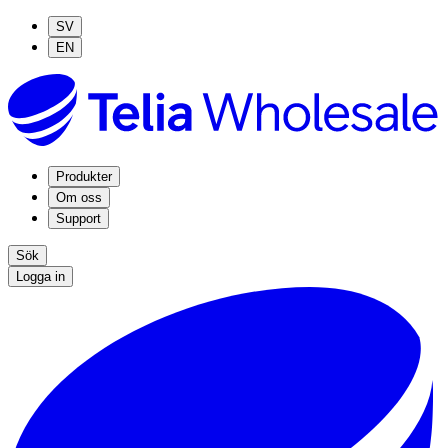
SV
EN
Produkter
Om oss
Support
Sök
Logga in