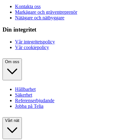
Kontakta oss
Markägare och gräventreprenör
Nätägare och nätbyggare
Din integritet
Vår integritetspolicy
Vår cookiepolicy
Om oss
Hållbarhet
Säkerhet
Referenserbjudande
Jobba på Telia
Vårt nät