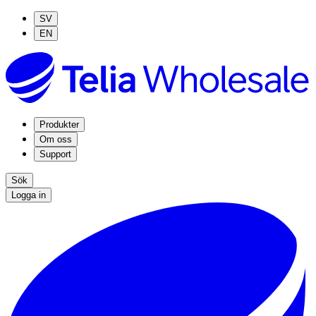
SV
EN
Produkter
Om oss
Support
Sök
Logga in