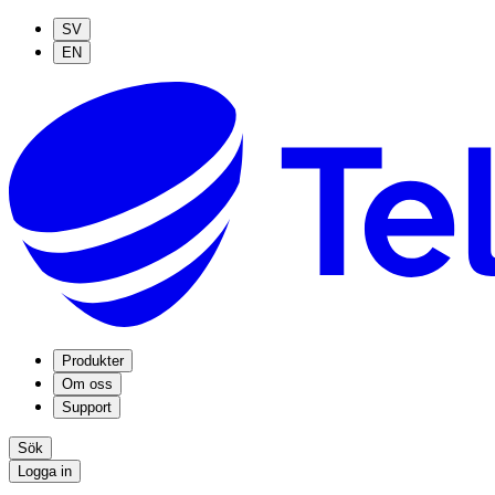
SV
EN
Produkter
Om oss
Support
Sök
Logga in