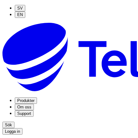
SV
EN
Produkter
Om oss
Support
Sök
Logga in